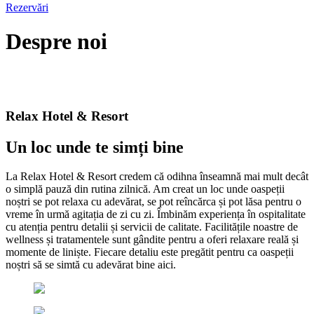
Rezervări
Despre
noi
Acasă
Despre noi
Relax Hotel & Resort
Un loc unde
te simți bine
La Relax Hotel & Resort credem că odihna înseamnă mai mult decât
o simplă pauză din rutina zilnică. Am creat un loc unde oaspeții
noștri se pot relaxa cu adevărat, se pot reîncărca și pot lăsa pentru o
vreme în urmă agitația de zi cu zi. Îmbinăm experiența în ospitalitate
cu atenția pentru detalii și servicii de calitate. Facilitățile noastre de
wellness și tratamentele sunt gândite pentru a oferi relaxare reală și
momente de liniște. Fiecare detaliu este pregătit pentru ca oaspeții
noștri să se simtă cu adevărat bine aici.