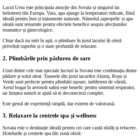
Lacul Ursu este principala atracție din Sovata și singurul lac
helioterm din Europa. Vara, apa ajunge la temperaturi ridicate, fiind
ideală pentru înot și tratamente naturale. Nămolul sapropelic și apa
sărată sunt renumite pentru efectele benefice asupra afecțiunilor
reumatice și ginecologice.
Chiar dacă nu intri în apă, o plimbare în jurul lacului îți oferă
priveliști superbe și o stare profundă de relaxare.
2. Plimbările prin pădurea de sare
Unul dintre cele mai speciale lucruri la Sovata este combinația dintre
pădure și solul sărat. Traseele din jurul lacurilor Aluniș, Roșu și
Verde sunt perfecte pentru plimbări ușoare, indiferent de vârstă.
Aerul bogat în aerosoli salini este benefic pentru sistemul respirator,
iar liniștea naturii te ajută să te deconectezi complet.
Este genul de experiență simplă, dar extrem de valoroasă.
3. Relaxare la centrele spa și wellness
Sovata este o destinație ideală pentru cei care caută răsfăț și refacere.
Hotelurile și centrele spa din zonă oferă: