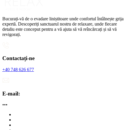
Bucurați-vă de o evadare liniștitoare unde confortul întâlnește grija
expertă. Descoperiți sanctuarul nostru de relaxare, unde fiecare
detaliu este conceput pentru a vă ajuta să vă reîncărcați și să vă
revigorați.
Contactați-ne
+40 748 626 677
E-mail:
•••