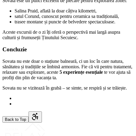
Sovata este un punct excelent de plecare pentru explorarea zonei:
Salina Praid, aflată la doar câțiva kilometri,
satul Corund, cunoscut pentru ceramica sa tradițională,
trasee montane și puncte de belvedere spectaculoase.
Aceste excursii de o zi îți oferă o perspectivă mai largă asupra
culturii și frumuseții Ținutului Secuiesc.
Concluzie
Sovata nu este doar o stațiune balneară, ci un loc în care natura,
sănătatea și tradițiile se îmbină armonios. Fie că vii pentru tratament,
relaxare sau explorare, aceste
5 experiențe esențiale
te vor ajuta să
profiți din plin de vacanța ta.
Sovata nu se vizitează în grabă – se simte, se respiră și se trăiește.
Back to Top