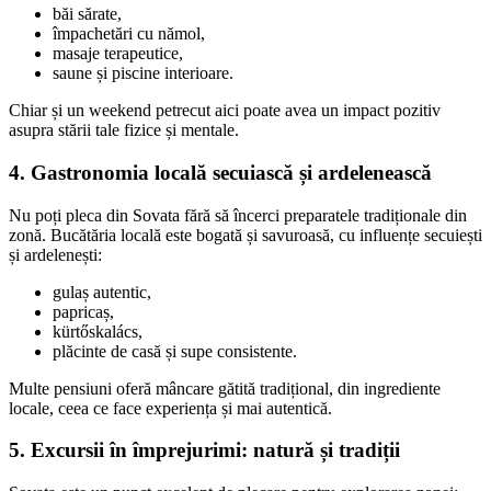
băi sărate,
împachetări cu nămol,
masaje terapeutice,
saune și piscine interioare.
Chiar și un weekend petrecut aici poate avea un impact pozitiv
asupra stării tale fizice și mentale.
4. Gastronomia locală secuiască și ardelenească
Nu poți pleca din Sovata fără să încerci preparatele tradiționale din
zonă. Bucătăria locală este bogată și savuroasă, cu influențe secuiești
și ardelenești:
gulaș autentic,
papricaș,
kürtőskalács,
plăcinte de casă și supe consistente.
Multe pensiuni oferă mâncare gătită tradițional, din ingrediente
locale, ceea ce face experiența și mai autentică.
5. Excursii în împrejurimi: natură și tradiții