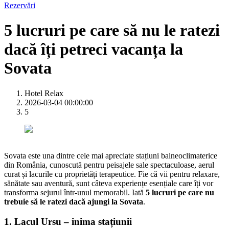
Rezervări
5 lucruri pe care să nu le ratezi
dacă îți petreci vacanța la
Sovata
Hotel Relax
2026-03-04 00:00:00
5
Sovata este una dintre cele mai apreciate stațiuni balneoclimaterice
din România, cunoscută pentru peisajele sale spectaculoase, aerul
curat și lacurile cu proprietăți terapeutice. Fie că vii pentru relaxare,
sănătate sau aventură, sunt câteva experiențe esențiale care îți vor
transforma sejurul într-unul memorabil. Iată
5 lucruri pe care nu
trebuie să le ratezi dacă ajungi la Sovata
.
1. Lacul Ursu – inima stațiunii