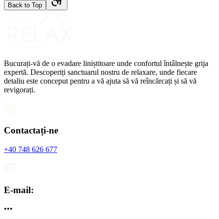
Back to Top
Bucurați-vă de o evadare liniștitoare unde confortul întâlnește grija
expertă. Descoperiți sanctuarul nostru de relaxare, unde fiecare
detaliu este conceput pentru a vă ajuta să vă reîncărcați și să vă
revigorați.
Contactați-ne
+40 748 626 677
E-mail:
•••