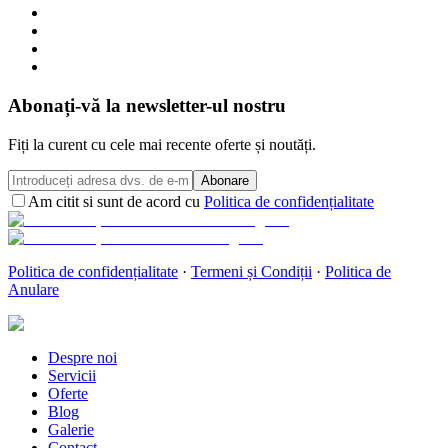
Abonați-vă la newsletter-ul nostru
Fiți la curent cu cele mai recente oferte și noutăți.
Abonare
Am citit si sunt de acord cu
Politica de confidențialitate
Politica de confidențialitate
·
Termeni și Condiții
·
Politica de
Anulare
Despre noi
Servicii
Oferte
Blog
Galerie
Contact