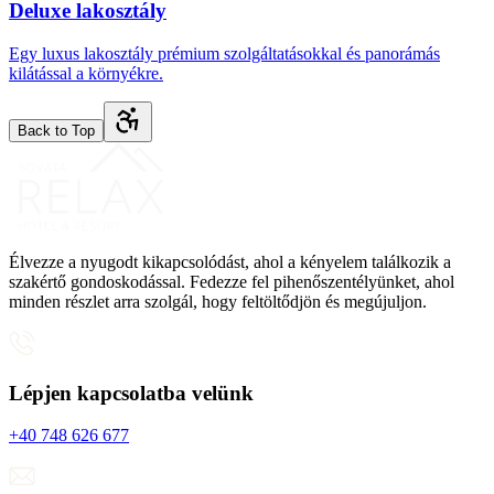
Deluxe lakosztály
Egy luxus lakosztály prémium szolgáltatásokkal és panorámás
kilátással a környékre.
Back to Top
Élvezze a nyugodt kikapcsolódást, ahol a kényelem találkozik a
szakértő gondoskodással. Fedezze fel pihenőszentélyünket, ahol
minden részlet arra szolgál, hogy feltöltődjön és megújuljon.
Lépjen kapcsolatba velünk
+40 748 626 677