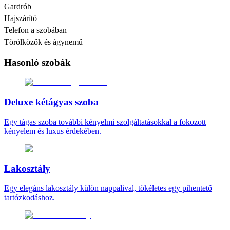
Gardrób
Hajszárító
Telefon a szobában
Törölközők és ágynemű
Hasonló szobák
Deluxe kétágyas szoba
Egy tágas szoba további kényelmi szolgáltatásokkal a fokozott
kényelem és luxus érdekében.
Lakosztály
Egy elegáns lakosztály külön nappalival, tökéletes egy pihentető
tartózkodáshoz.