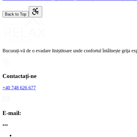
Back to Top
Bucurați-vă de o evadare liniștitoare unde confortul întâlnește grija exp
Contactați-ne
+40 748 626 677
E-mail:
•••