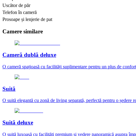
Uscător de păr
Telefon în cameră
Prosoape și lenjerie de pat
Camere similare
Cameră dublă deluxe
O cameră spațioasă cu facilități suplimentare pentru un plus de confort
Suită
O suită elegantă cu zonă de living separată, perfectă pentru o ședere r
Suită deluxe
O suită luxoasă cu facilități premium și vedere panoramică asupra împr