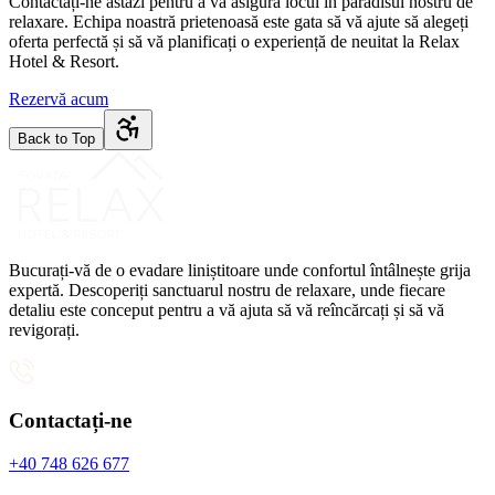
Contactați-ne astăzi pentru a vă asigura locul în paradisul nostru de
relaxare. Echipa noastră prietenoasă este gata să vă ajute să alegeți
oferta perfectă și să vă planificați o experiență de neuitat la Relax
Hotel & Resort.
Rezervă acum
Back to Top
Bucurați-vă de o evadare liniștitoare unde confortul întâlnește grija
expertă. Descoperiți sanctuarul nostru de relaxare, unde fiecare
detaliu este conceput pentru a vă ajuta să vă reîncărcați și să vă
revigorați.
Contactați-ne
+40 748 626 677